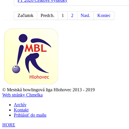
FT 2026 Celkové výsledky
Začiatok
Predch.
1
2
Nasl.
Koniec
© Mestská bowlingová liga Hlohovec 2013 - 2019
Web stránky Chmelka
Archív
Kontakt
Prihlásiť do mailu
HORE