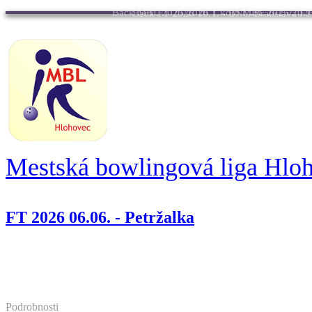
Back
MBL 2025/2026 1.kolo
MBL 2025/2026
Back
FT 2026 10.1. - BNC-Bratislava
FT
Mestská bowlingová liga Hlo
FT 2026 06.06. - Petržalka
Podrobnosti