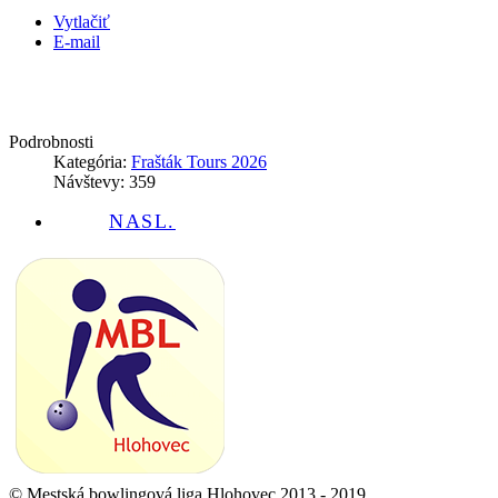
Vytlačiť
E-mail
Podrobnosti
Kategória:
Frašták Tours 2026
Návštevy: 359
NASL.
© Mestská bowlingová liga Hlohovec 2013 - 2019