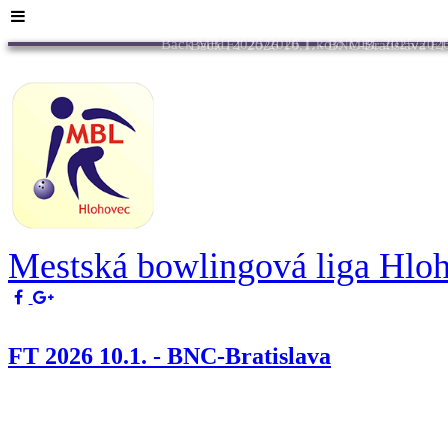
Back
MBL 2025/2026 1.kolo
MBL 2025/2026
Back
FT 2026 10.1. - BNC-Bratislava
FT
Mestská bowlingová liga Hlo
FT 2026 10.1. - BNC-Bratislava