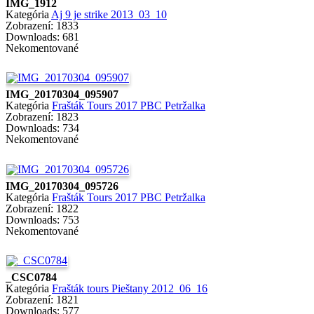
IMG_1912
Kategória
Aj 9 je strike 2013_03_10
Zobrazení: 1833
Downloads: 681
Nekomentované
IMG_20170304_095907
Kategória
Frašták Tours 2017 PBC Petržalka
Zobrazení: 1823
Downloads: 734
Nekomentované
IMG_20170304_095726
Kategória
Frašták Tours 2017 PBC Petržalka
Zobrazení: 1822
Downloads: 753
Nekomentované
_CSC0784
Kategória
Frašták tours Pieštany 2012_06_16
Zobrazení: 1821
Downloads: 577