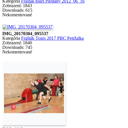
Kategória
Frašták tours Pieštany 2012_06_16
Zobrazení: 1843
Downloads: 615
Nekomentované
IMG_20170304_095537
Kategória
Frašták Tours 2017 PBC Petržalka
Zobrazení: 1840
Downloads: 745
Nekomentované