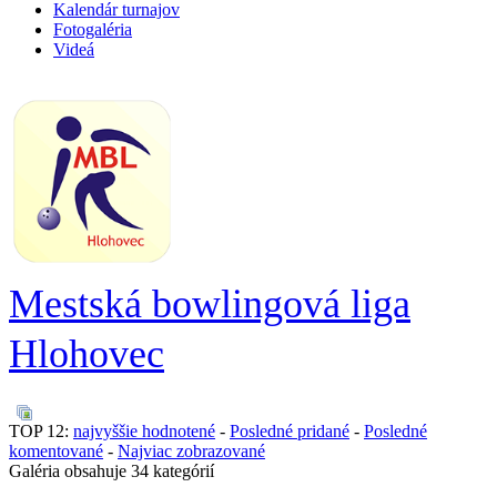
Kalendár turnajov
Fotogaléria
Videá
Mestská bowlingová liga
Hlohovec
TOP 12:
najvyššie hodnotené
-
Posledné pridané
-
Posledné
komentované
-
Najviac zobrazované
Galéria obsahuje 34 kategórií