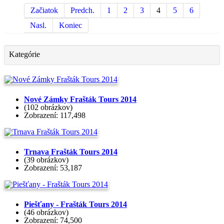
Začiatok
Predch.
1
2
3
4
5
6
Nasl.
Koniec
Kategórie
Nové Zámky Frašták Tours 2014
(102 obrázkov)
Zobrazení: 117,498
Trnava Frašták Tours 2014
(39 obrázkov)
Zobrazení: 53,187
Piešťany - Frašták Tours 2014
(46 obrázkov)
Zobrazení: 74,500