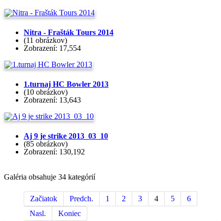
Nitra - Frašták Tours 2014
(11 obrázkov)
Zobrazení: 17,554
1.turnaj HC Bowler 2013
(10 obrázkov)
Zobrazení: 13,643
Aj 9 je strike 2013_03_10
(85 obrázkov)
Zobrazení: 130,192
Galéria obsahuje 34 kategórií
Začiatok
Predch.
1
2
3
4
5
6
Nasl.
Koniec